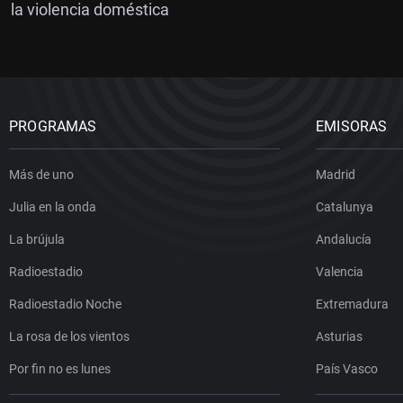
la violencia doméstica
PROGRAMAS
EMISORAS
Más de uno
Madrid
Julia en la onda
Catalunya
La brújula
Andalucía
Radioestadio
Valencia
Radioestadio Noche
Extremadura
La rosa de los vientos
Asturias
Por fin no es lunes
País Vasco