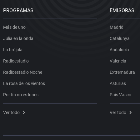
PROGRAMAS
EMISORAS
Más de uno
Madrid
Julia en la onda
Catalunya
La brújula
Andalucía
Radioestadio
Valencia
Radioestadio Noche
Extremadura
La rosa de los vientos
Asturias
Por fin no es lunes
País Vasco
Ver todo
Ver todo