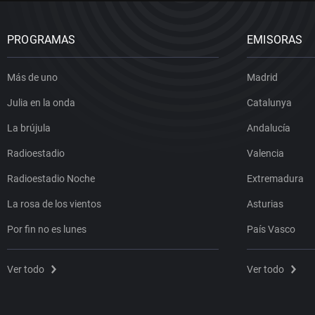
PROGRAMAS
EMISORAS
Más de uno
Madrid
Julia en la onda
Catalunya
La brújula
Andalucía
Radioestadio
Valencia
Radioestadio Noche
Extremadura
La rosa de los vientos
Asturias
Por fin no es lunes
País Vasco
Ver todo
Ver todo