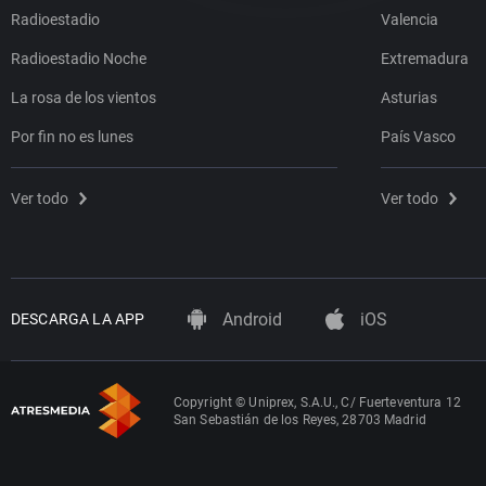
Radioestadio
Valencia
Radioestadio Noche
Extremadura
La rosa de los vientos
Asturias
Por fin no es lunes
País Vasco
Ver todo
Ver todo
Android
iOS
DESCARGA LA APP
Copyright © Uniprex, S.A.U., C/ Fuerteventura 12
San Sebastián de los Reyes, 28703 Madrid