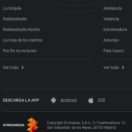
La brújula
Andalucía
Radioestadio
Valencia
Radioestadio Noche
Extremadura
La rosa de los vientos
Asturias
Por fin no es lunes
País Vasco
Ver todo
Ver todo
Android
iOS
DESCARGA LA APP
Copyright © Uniprex, S.A.U., C/ Fuerteventura 12
San Sebastián de los Reyes, 28703 Madrid