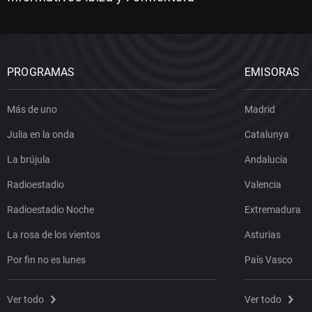
PROGRAMAS
EMISORAS
Más de uno
Madrid
Julia en la onda
Catalunya
La brújula
Andalucía
Radioestadio
Valencia
Radioestadio Noche
Extremadura
La rosa de los vientos
Asturias
Por fin no es lunes
País Vasco
Ver todo
Ver todo