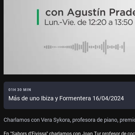
01H 30 MIN
Más de uno Ibiza y Formentera 16/04/2024
Charlamos con Vera Sykora, profesora de piano, premio
En "Sabors d'Eivissa" charlamos con Joan Tur profesor de co