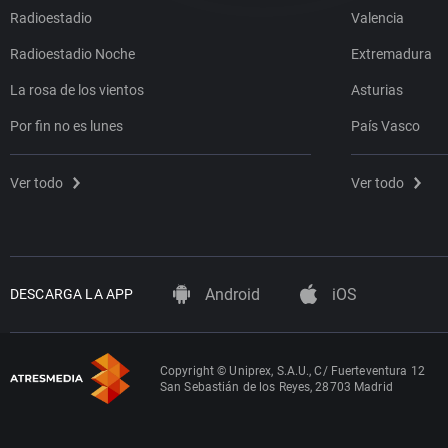
Radioestadio
Valencia
Radioestadio Noche
Extremadura
La rosa de los vientos
Asturias
Por fin no es lunes
País Vasco
Ver todo
Ver todo
Android
iOS
DESCARGA LA APP
Copyright © Uniprex, S.A.U., C/ Fuerteventura 12
San Sebastián de los Reyes, 28703 Madrid