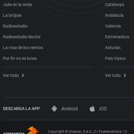
Julia en la onda
Catalunya
La brújula
Andalucía
Radioestadio
Valencia
Radioestadio Noche
Extremadura
La rosa de los vientos
Asturias
Por fin no es lunes
País Vasco
Ver todo
Ver todo
Android
iOS
DESCARGA LA APP
Copyright © Uniprex, S.A.U., C/ Fuerteventura 12