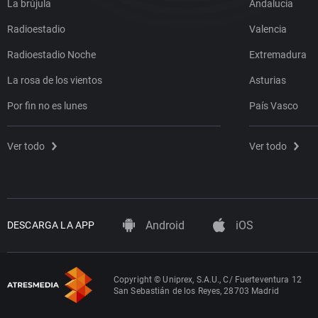
La brújula
Andalucía
Radioestadio
Valencia
Radioestadio Noche
Extremadura
La rosa de los vientos
Asturias
Por fin no es lunes
País Vasco
Ver todo
Ver todo
Android
iOS
DESCARGA LA APP
Copyright © Uniprex, S.A.U., C/ Fuerteventura 12
San Sebastián de los Reyes, 28703 Madrid