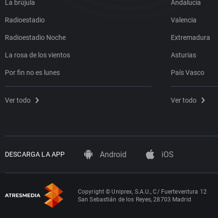
La brújula
Andalucía
Radioestadio
Valencia
Radioestadio Noche
Extremadura
La rosa de los vientos
Asturias
Por fin no es lunes
País Vasco
Ver todo
Ver todo
Android
iOS
DESCARGA LA APP
Copyright © Uniprex, S.A.U., C/ Fuerteventura 12
San Sebastián de los Reyes, 28703 Madrid