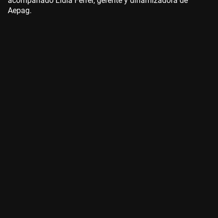
acompañado Lidia Ferrer, gerente y dinamizadora de
Aepag.