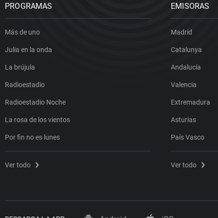
PROGRAMAS
EMISORAS
Más de uno
Madrid
Julia en la onda
Catalunya
La brújula
Andalucía
Radioestadio
Valencia
Radioestadio Noche
Extremadura
La rosa de los vientos
Asturias
Por fin no es lunes
País Vasco
Ver todo
Ver todo