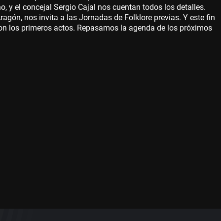
no, y el concejal Sergio Cajal nos cuentan todos los detalles.
ragón, nos invita a las Jornadas de Folklore previas. Y este fin
on los primeros actos. Repasamos la agenda de los próximos