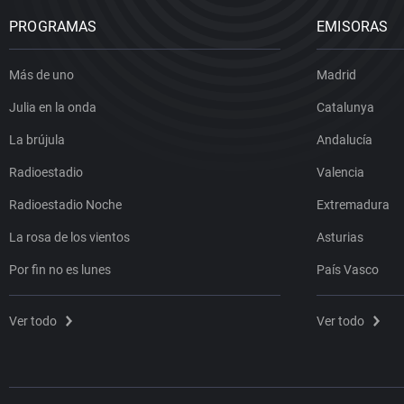
PROGRAMAS
EMISORAS
Más de uno
Madrid
Julia en la onda
Catalunya
La brújula
Andalucía
Radioestadio
Valencia
Radioestadio Noche
Extremadura
La rosa de los vientos
Asturias
Por fin no es lunes
País Vasco
Ver todo
Ver todo