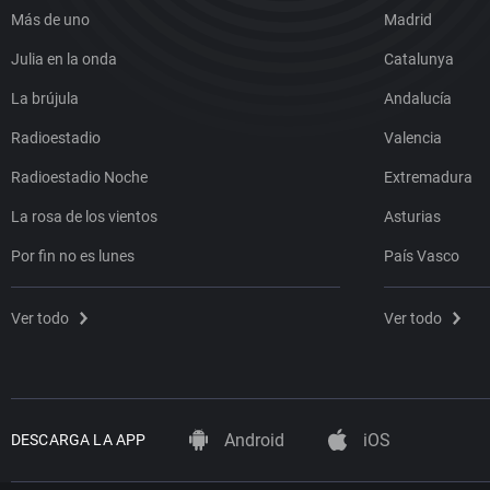
Más de uno
Madrid
Julia en la onda
Catalunya
La brújula
Andalucía
Radioestadio
Valencia
Radioestadio Noche
Extremadura
La rosa de los vientos
Asturias
Por fin no es lunes
País Vasco
Ver todo
Ver todo
Android
iOS
DESCARGA LA APP