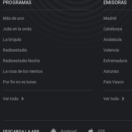
PROGRAMAS
EMISORAS
Más de uno
Madrid
Julia en la onda
Catalunya
La brújula
Andalucía
Radioestadio
Valencia
Radioestadio Noche
Extremadura
La rosa de los vientos
Asturias
Por fin no es lunes
País Vasco
Ver todo
Ver todo
Android
iOS
DESCARGA LA APP