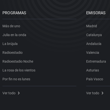
PROGRAMAS
EMISORAS
Más de uno
Madrid
Julia en la onda
Catalunya
La brújula
Andalucía
Radioestadio
Valencia
Radioestadio Noche
Extremadura
La rosa de los vientos
Asturias
Por fin no es lunes
País Vasco
Ver todo
Ver todo