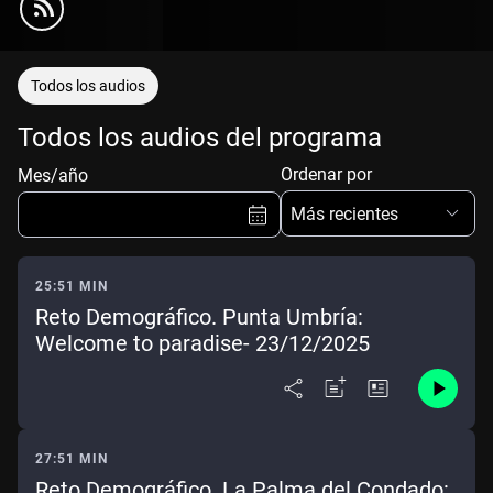
Todos los audios
Todos los audios del programa
Ordenar por
Mes/año
Más recientes
25:51 MIN
Reto Demográfico. Punta Umbría:
Ene
Feb
Mar
Abr
Welcome to paradise- 23/12/2025
May
Jun
Jul
Ago
Sep
Oct
Nov
Dic
27:51 MIN
Borrar
Mes actual
Reto Demográfico. La Palma del Condado: