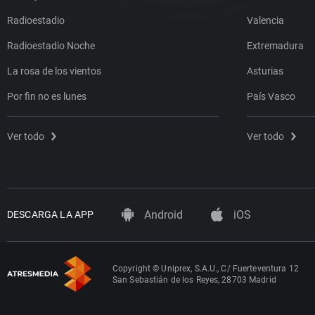
Radioestadio
Valencia
Radioestadio Noche
Extremadura
La rosa de los vientos
Asturias
Por fin no es lunes
País Vasco
Ver todo
Ver todo
Android
iOS
DESCARGA LA APP
Copyright © Uniprex, S.A.U., C/ Fuerteventura 12
San Sebastián de los Reyes, 28703 Madrid