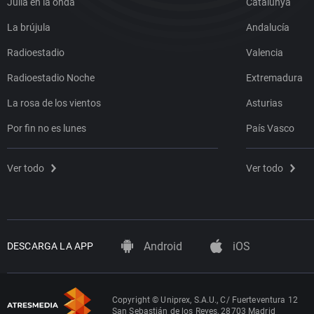
Julia en la onda
Catalunya
La brújula
Andalucía
Radioestadio
Valencia
Radioestadio Noche
Extremadura
La rosa de los vientos
Asturias
Por fin no es lunes
País Vasco
Ver todo
Ver todo
Android
iOS
DESCARGA LA APP
Copyright © Uniprex, S.A.U., C/ Fuerteventura 12
San Sebastián de los Reyes, 28703 Madrid