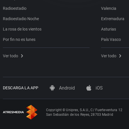
Radioestadio
Valencia
Radioestadio Noche
Extremadura
La rosa de los vientos
Asturias
Por fin no es lunes
País Vasco
Ver todo
Ver todo
Android
iOS
DESCARGA LA APP
Copyright © Uniprex, S.A.U., C/ Fuerteventura 12
San Sebastián de los Reyes, 28703 Madrid