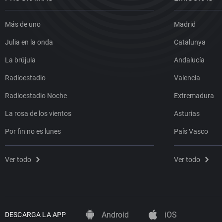
Más de uno
Madrid
Julia en la onda
Catalunya
La brújula
Andalucía
Radioestadio
Valencia
Radioestadio Noche
Extremadura
La rosa de los vientos
Asturias
Por fin no es lunes
País Vasco
Ver todo
Ver todo
Android
iOS
DESCARGA LA APP