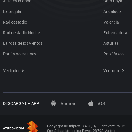
Julia en la onda
Catalunya
La brújula
Andalucía
Radioestadio
Valencia
Radioestadio Noche
Extremadura
La rosa de los vientos
Asturias
Por fin no es lunes
País Vasco
Ver todo
Ver todo
Android
iOS
DESCARGA LA APP
Copyright © Uniprex, S.A.U., C/ Fuerteventura 12
San Sebastián de los Reyes, 28703 Madrid