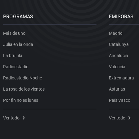
PROGRAMAS
EMISORAS
Más de uno
Madrid
Julia en la onda
Catalunya
La brújula
Andalucía
Radioestadio
Valencia
Radioestadio Noche
Extremadura
La rosa de los vientos
Asturias
Por fin no es lunes
País Vasco
Ver todo
Ver todo