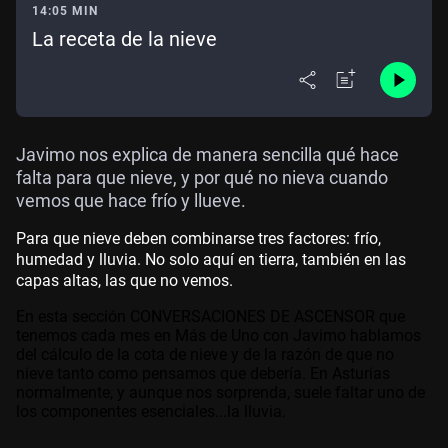
14:05 MIN
La receta de la nieve
Javimo nos explica de manera sencilla qué hace
falta para que nieve, y por qué no nieva cuando
vemos que hace frío y llueve.
Para que nieve deben combinarse tres factores: frío,
humedad y lluvia. No solo aquí en tierra, también en las
capas altas, las que no vemos.
En esta sección CONVERSACIONES DE ASCENSOR que
tenemos cada mes en Más de Uno con Javimo hablamos
del cálculo de la cota de nieve y de la razón de que no
nieve tanto como pensamos que debería. En Asturias
normalmente, y aunque nos sorprenda, suele faltar uno de
los componentes esenciales...la lluvia.