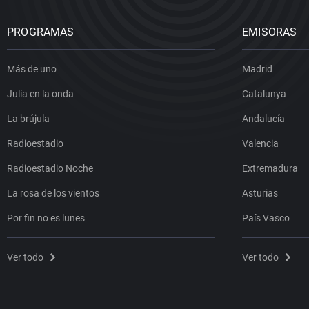
PROGRAMAS
EMISORAS
Más de uno
Madrid
Julia en la onda
Catalunya
La brújula
Andalucía
Radioestadio
Valencia
Radioestadio Noche
Extremadura
La rosa de los vientos
Asturias
Por fin no es lunes
País Vasco
Ver todo
Ver todo