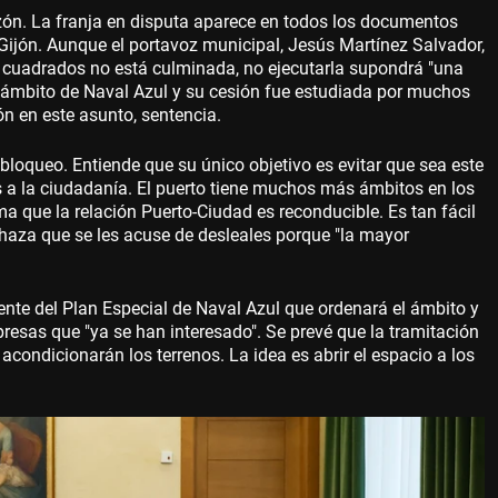
 razón. La franja en disputa aparece en todos los documentos
ijón. Aunque el portavoz municipal, Jesús Martínez Salvador,
s cuadrados no está culminada, no ejecutarla supondrá "una
al ámbito de Naval Azul y su cesión fue estudiada por muchos
n en este asunto, sentencia.
 bloqueo. Entiende que su único objetivo es evitar que sea este
os a la ciudadanía. El puerto tiene muchos más ámbitos en los
rma que la relación Puerto-Ciudad es reconducible. Es tan fácil
haza que se les acuse de desleales porque "la mayor
ente del Plan Especial de Naval Azul que ordenará el ámbito y
resas que "ya se han interesado". Se prevé que la tramitación
condicionarán los terrenos. La idea es abrir el espacio a los