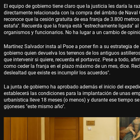
El equipo de gobierno tiene claro que la justicia les daría la
directamente relacionada con la compra del ámbito de Naval G
reconoce que la cesión gratuita de esa franja de 3.800 metro
estafa". Recuerda que la franja está "estrechamente ligada" 
organismos y funcionarios. No ha lugar a un cambio de opinió
Martínez Salvador insta al Psoe a poner fin a su estrategia de
gobierno quien devuelva los terrenos de los antiguos astiller
que intervenir si quiere, recuerda el portavoz. Pese a todo, afi
como ceder la franja en el plazo máximo de un mes, dice. Rec
deslealtad que existe es incumplir los acuerdos".
La junta de gobierno ha aprobado además el inicio del expedi
establecerá las condiciones para la implantación de unas emp
urbanística lleve 18 meses (o menos) y durante ese tiempo se a
gijoneses "este mismo año".