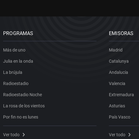
PROGRAMAS
EMISORAS
Más de uno
Madrid
Julia en la onda
Catalunya
La brújula
Andalucía
Radioestadio
Valencia
Radioestadio Noche
Extremadura
La rosa de los vientos
Asturias
Por fin no es lunes
País Vasco
Ver todo
Ver todo