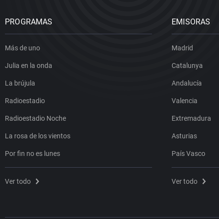
PROGRAMAS
EMISORAS
Más de uno
Madrid
Julia en la onda
Catalunya
La brújula
Andalucía
Radioestadio
Valencia
Radioestadio Noche
Extremadura
La rosa de los vientos
Asturias
Por fin no es lunes
País Vasco
Ver todo
Ver todo