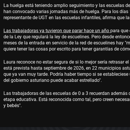
La huelga está teniendo amplio seguimiento y las escuelas d
han convocado varias jornadas más de huelga. Para los días 19
representante de UGT en las escuelas infantiles, afirma que la
Las trabajadoras ya tuvieron que parar hace un año
para que 
de la Ley que regulará la ley de escuelines. Pero desde ento
meses de la entrada en servicio de la red de escuelines hay "
quiere tener las cosas por escrito para tener garantías de cómo
Laura reconoce no estar segura de si lo mejor sería retrasar e
está prevista hasta septiembre de 2026, en 22 municipios astu
que ya van muy tarde. Podría haber tiempo si se estableciese u
del gobierno asturiano puede acabar estrellado".
Las trabajadoras de las escuelas de 0 a 3 recuerdan además que
etapa educativa. Está reconocida como tal, pero creen necesar
y bebés".