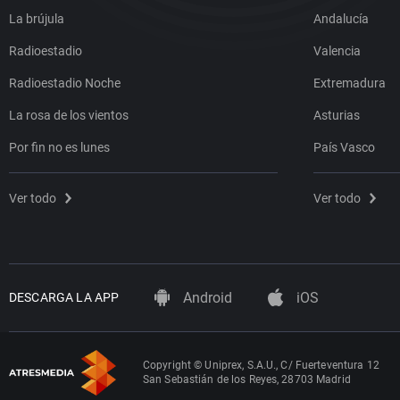
La brújula
Andalucía
Radioestadio
Valencia
Radioestadio Noche
Extremadura
La rosa de los vientos
Asturias
Por fin no es lunes
País Vasco
Ver todo
Ver todo
Android
iOS
DESCARGA LA APP
Copyright © Uniprex, S.A.U., C/ Fuerteventura 12
San Sebastián de los Reyes, 28703 Madrid