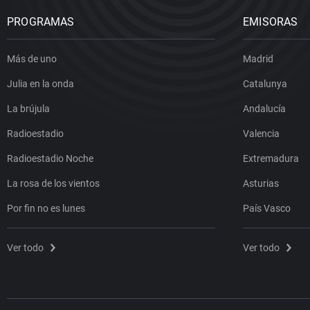
PROGRAMAS
EMISORAS
Más de uno
Madrid
Julia en la onda
Catalunya
La brújula
Andalucía
Radioestadio
Valencia
Radioestadio Noche
Extremadura
La rosa de los vientos
Asturias
Por fin no es lunes
País Vasco
Ver todo
Ver todo