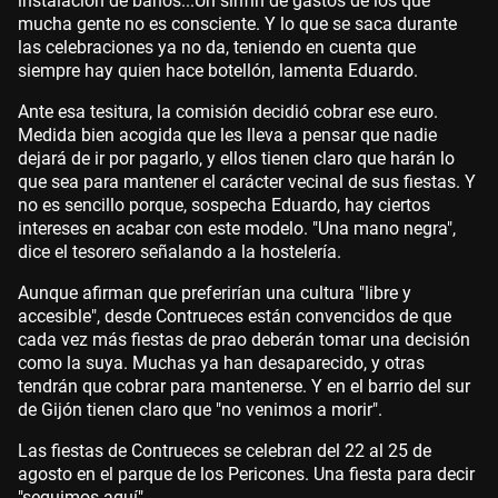
instalación de baños...Un sinfín de gastos de los que
mucha gente no es consciente. Y lo que se saca durante
las celebraciones ya no da, teniendo en cuenta que
siempre hay quien hace botellón, lamenta Eduardo.
Ante esa tesitura, la comisión decidió cobrar ese euro.
Medida bien acogida que les lleva a pensar que nadie
dejará de ir por pagarlo, y ellos tienen claro que harán lo
que sea para mantener el carácter vecinal de sus fiestas. Y
no es sencillo porque, sospecha Eduardo, hay ciertos
intereses en acabar con este modelo. "Una mano negra",
dice el tesorero señalando a la hostelería.
Aunque afirman que preferirían una cultura "libre y
accesible", desde Contrueces están convencidos de que
cada vez más fiestas de prao deberán tomar una decisión
como la suya. Muchas ya han desaparecido, y otras
tendrán que cobrar para mantenerse. Y en el barrio del sur
de Gijón tienen claro que "no venimos a morir".
Las fiestas de Contrueces se celebran del 22 al 25 de
agosto en el parque de los Pericones. Una fiesta para decir
"seguimos aquí".