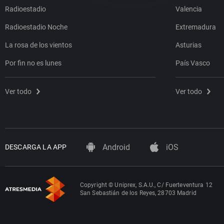
Radioestadio
Valencia
Radioestadio Noche
Extremadura
La rosa de los vientos
Asturias
Por fin no es lunes
País Vasco
Ver todo
Ver todo
Android
iOS
DESCARGA LA APP
Copyright © Uniprex, S.A.U., C/ Fuerteventura 12
San Sebastián de los Reyes, 28703 Madrid