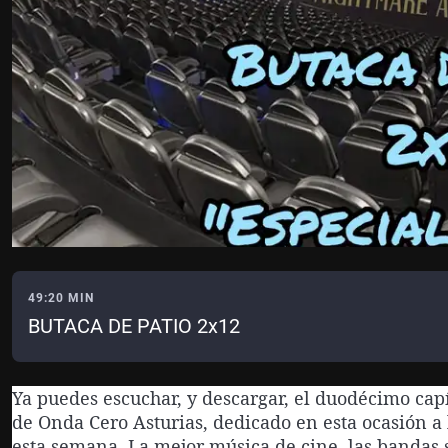
49:20 MIN
BUTACA DE PATIO 2x12
Ya puedes escuchar, y descargar, el duodécimo cap
de Onda Cero Asturias, dedicado en esta ocasión a
esta semana. La mejor música de cine, las bandas s