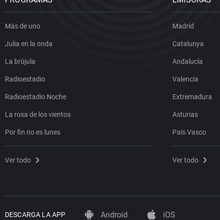
Más de uno
Madrid
Julia en la onda
Catalunya
La brújula
Andalucía
Radioestadio
Valencia
Radioestadio Noche
Extremadura
La rosa de los vientos
Asturias
Por fin no es lunes
País Vasco
Ver todo
Ver todo
Android
iOS
DESCARGA LA APP