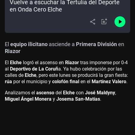
Vuelve a escuchar la Tertulia del Deporte
en Onda Cero Elche
El
equipo ilicitano
asciende a
Primera División
en
Riazor
El
Elche
logró el ascenso en
Riazor
tras imponerse por 0-4
al
Deportivo de La Coruñ
a. Ya hubo celebración por las
calles de
Elche
, pero este lunes se producirá la gran fiesta:
rúa
por el municipio y
colofón final
en el
Martínez Valero
.
Analizamos el
ascenso
del
Elche
con
José Maldyny
,
Miguel Ángel Monera
y
Josema San-Matías
.