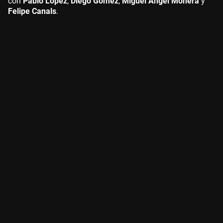
con
Pablo López
,
Diego Gómez
,
Miguel Ángel Monera
y
Felipe Canals
.