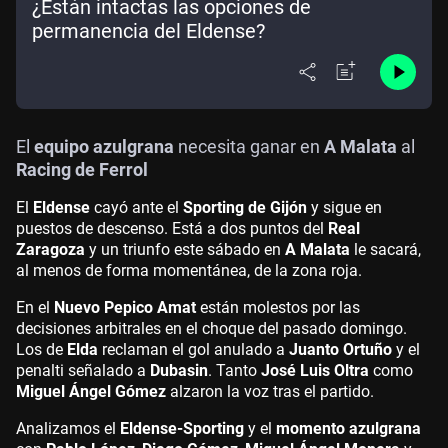
¿Están intactas las opciones de
permanencia del Eldense?
El
equipo azulgrana
necesita ganar en
A Malata
al
Racing de Ferrol
El
Eldense
cayó ante el
Sporting de Gijón
y sigue en
puestos de descenso. Está a dos puntos del
Real
Zaragoza
y un triunfo este sábado en
A Malata
le sacará,
al menos de forma momentánea, de la zona roja.
En el
Nuevo Pepico Amat
están molestos por las
decisiones arbitrales en el choque del pasado domingo.
Los de
Elda
reclaman el gol anulado a
Juanto Ortuño
y el
penalti señalado a
Dubasin
. Tanto
José Luis Oltra
como
Miguel Ángel Gómez
alzaron la voz tras el partido.
Analizamos el
Eldense-Sporting
y el
momento azulgrana