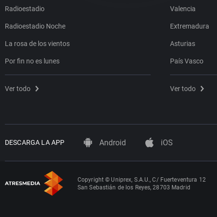
Radioestadio
Valencia
Radioestadio Noche
Extremadura
La rosa de los vientos
Asturias
Por fin no es lunes
País Vasco
Ver todo
Ver todo
Android
iOS
DESCARGA LA APP
Copyright © Uniprex, S.A.U., C/ Fuerteventura 12
San Sebastián de los Reyes, 28703 Madrid