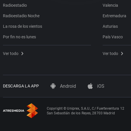
Radioestadio
Valencia
Radioestadio Noche
Extremadura
La rosa de los vientos
Asturias
Por fin no es lunes
País Vasco
Ver todo
Ver todo
Android
iOS
DESCARGA LA APP
Copyright © Uniprex, S.A.U., C/ Fuerteventura 12
San Sebastián de los Reyes, 28703 Madrid