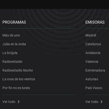
PROGRAMAS
EMISORAS
Más de uno
Madrid
Julia en la onda
Catalunya
La brújula
Andalucía
Radioestadio
Valencia
Radioestadio Noche
Extremadura
La rosa de los vientos
Asturias
Por fin no es lunes
País Vasco
Ver todo
Ver todo