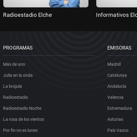
Radioestadio Elche
Informativos El
PROGRAMAS
EMISORAS
Más de uno
Madrid
Julia en la onda
Catalunya
La brújula
Andalucía
Radioestadio
Valencia
Radioestadio Noche
Extremadura
La rosa de los vientos
Asturias
Por fin no es lunes
País Vasco