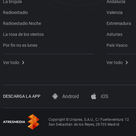
La brújula
Andalucía
Radioestadio
Valencia
Radioestadio Noche
Extremadura
La rosa de los vientos
Asturias
Por fin no es lunes
País Vasco
Ver todo
Ver todo
Android
iOS
DESCARGA LA APP
Copyright © Uniprex, S.A.U., C/ Fuerteventura 12
San Sebastián de los Reyes, 28703 Madrid