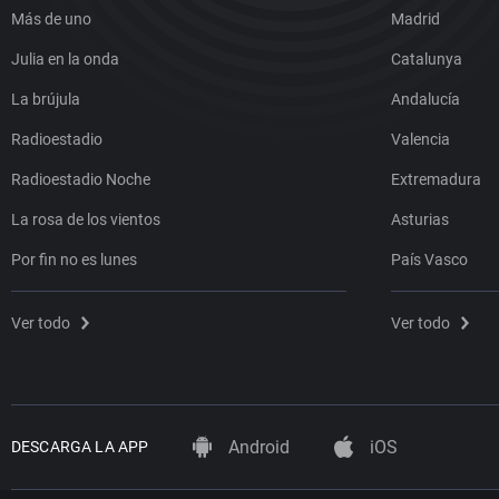
Más de uno
Madrid
Julia en la onda
Catalunya
La brújula
Andalucía
Radioestadio
Valencia
Radioestadio Noche
Extremadura
La rosa de los vientos
Asturias
Por fin no es lunes
País Vasco
Ver todo
Ver todo
Android
iOS
DESCARGA LA APP