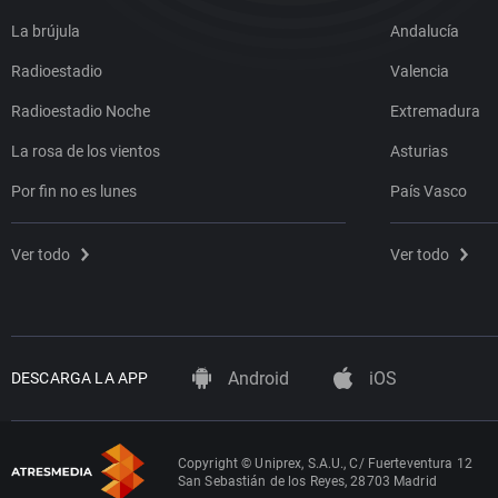
La brújula
Andalucía
Radioestadio
Valencia
Radioestadio Noche
Extremadura
La rosa de los vientos
Asturias
Por fin no es lunes
País Vasco
Ver todo
Ver todo
Android
iOS
DESCARGA LA APP
Copyright © Uniprex, S.A.U., C/ Fuerteventura 12
San Sebastián de los Reyes, 28703 Madrid