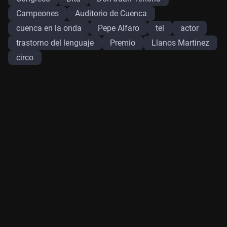
Campeones
Auditorio de Cuenca
cuenca en la onda
Pepe Alfaro
tel
actor
trastorno del lenguaje
Premio
Llanos Martinez
circo