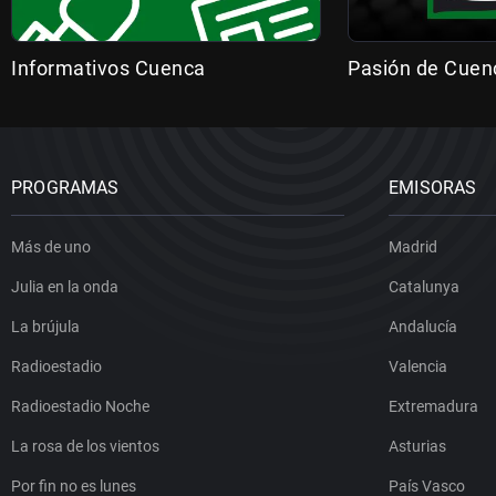
Informativos Cuenca
Pasión de Cuen
PROGRAMAS
EMISORAS
Más de uno
Madrid
Julia en la onda
Catalunya
La brújula
Andalucía
Radioestadio
Valencia
Radioestadio Noche
Extremadura
La rosa de los vientos
Asturias
Por fin no es lunes
País Vasco