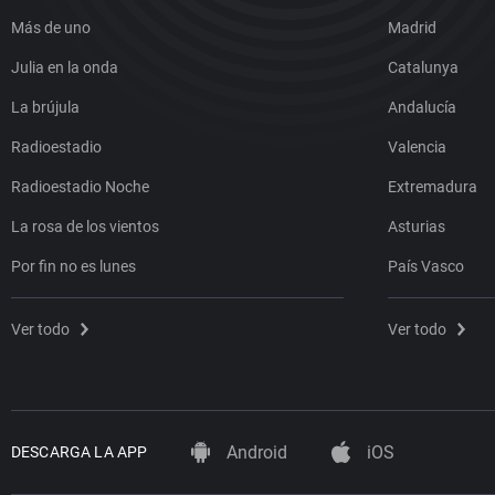
Más de uno
Madrid
Julia en la onda
Catalunya
La brújula
Andalucía
Radioestadio
Valencia
Radioestadio Noche
Extremadura
La rosa de los vientos
Asturias
Por fin no es lunes
País Vasco
Ver todo
Ver todo
Android
iOS
DESCARGA LA APP