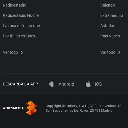
Radioestadio
Valencia
Radioestadio Noche
Extremadura
La rosa de los vientos
Asturias
Por fin no es lunes
País Vasco
Ver todo
Ver todo
Android
iOS
DESCARGA LA APP
Copyright © Uniprex, S.A.U., C/ Fuerteventura 12
San Sebastián de los Reyes, 28703 Madrid