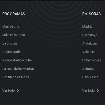
PROGRAMAS
EMISORAS
Más de uno
Madrid
Julia en la onda
Catalunya
La brújula
Andalucía
Radioestadio
Valencia
Radioestadio Noche
Extremadura
La rosa de los vientos
Asturias
Por fin no es lunes
País Vasco
Ver todo
Ver todo