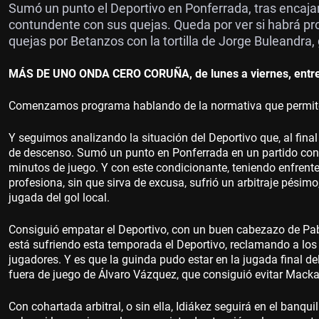
Sumó un punto el Deportivo en Ponferrada, tras encajar
contundente con sus quejas. Queda por ver si habrá pr
quejas por Betanzos con la tortilla de Jorge Buleandra
MÁS DE UNO ONDA CERO CORUÑA, de lunes a viernes, entre l
Comenzamos programa hablando de la normativa que permite 
Y seguimos analizando la situación del Deportivo que, al fina
de descenso. Sumó un punto en Ponferrada en un partido cond
minutos de juego. Y con este condicionante, teniendo enfrente
profesiona, sin que sirva de excusa, sufrió un arbitraje pésim
jugada del gol local.
Consiguió empatar el Deportivo, con un buen cabezazo de Pabl
está sufriendo esta temporada el Deportivo, reclamando a los 
jugadores. Y es que la guinda pudo estar en la jugada final de
fuera de juego de Álvaro Vázquez, que consiguió evitar Macka
Con cohartada arbitral, o sin ella, Idiákez seguirá en el banquil