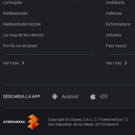
La brújula
Andalucía
Radioestadio
Valencia
Radioestadio Noche
Extremadura
La rosa de los vientos
Asturias
Por fin no es lunes
País Vasco
Ver todo
Ver todo
Android
iOS
DESCARGA LA APP
Copyright © Uniprex, S.A.U., C/ Fuerteventura 12
San Sebastián de los Reyes, 28703 Madrid