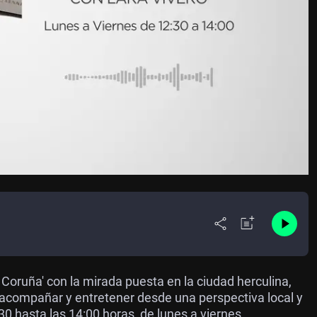
Coruña' con la mirada puesta en la ciudad herculina,
 acompañar y entretener desde una perspectiva local y
0 hasta las 14:00 horas, de lunes a viernes.