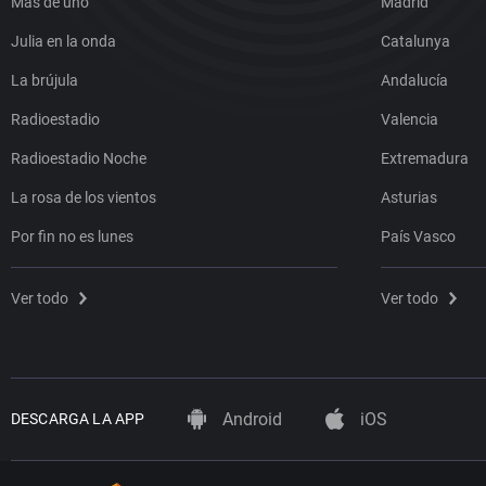
Más de uno
Madrid
Julia en la onda
Catalunya
La brújula
Andalucía
Radioestadio
Valencia
Radioestadio Noche
Extremadura
La rosa de los vientos
Asturias
Por fin no es lunes
País Vasco
Ver todo
Ver todo
Android
iOS
DESCARGA LA APP