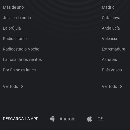
Más de uno
Madrid
Julia en la onda
Catalunya
La brújula
Andalucía
Radioestadio
Valencia
Radioestadio Noche
Extremadura
La rosa de los vientos
Asturias
Por fin no es lunes
País Vasco
Ver todo
Ver todo
Android
iOS
DESCARGA LA APP