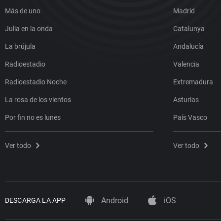
Más de uno
Madrid
Julia en la onda
Catalunya
La brújula
Andalucía
Radioestadio
Valencia
Radioestadio Noche
Extremadura
La rosa de los vientos
Asturias
Por fin no es lunes
País Vasco
Ver todo
Ver todo
Android
iOS
DESCARGA LA APP